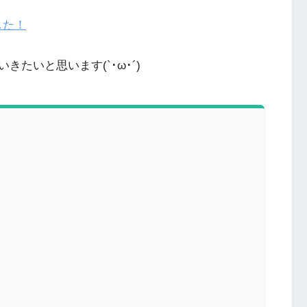
した！
たいと思います(`･ω･´)