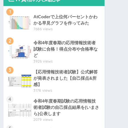
1
AtCoderで上位何パーセントかわ
かる早見グラフを作ってみた
7686 views
2
令和4年度春期の応用情報技術者
試験に合格！得点分布や合格率な
ど
3926 views
3
【応用情報技術者試験】公式解答
が発表されました【自己採点&所
感】
3178 views
4
令和4年度春期試験の応用情報技
術者試験の自己採点結果を(いまさ
ら)公表します
2079 views