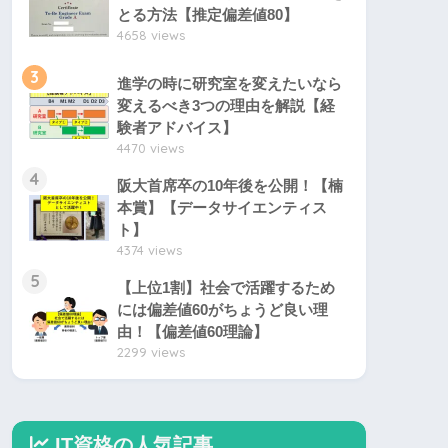
とる方法【推定偏差値80】
4658 views
3
進学の時に研究室を変えたいなら
変えるべき3つの理由を解説【経
験者アドバイス】
4470 views
4
阪大首席卒の10年後を公開！【楠
本賞】【データサイエンティス
ト】
4374 views
5
【上位1割】社会で活躍するため
には偏差値60がちょうど良い理
由！【偏差値60理論】
2299 views
IT資格の人気記事