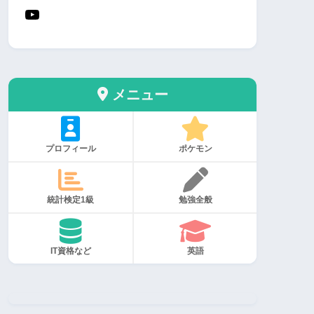
メニュー
プロフィール
ポケモン
統計検定1級
勉強全般
IT資格など
英語