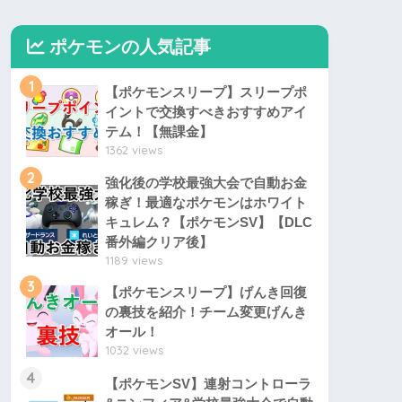
ポケモンの人気記事
1
【ポケモンスリープ】スリープポ
イントで交換すべきおすすめアイ
テム！【無課金】
1362 views
2
強化後の学校最強大会で自動お金
稼ぎ！最適なポケモンはホワイト
キュレム？【ポケモンSV】【DLC
番外編クリア後】
1189 views
3
【ポケモンスリープ】げんき回復
の裏技を紹介！チーム変更げんき
オール！
1032 views
4
【ポケモンSV】連射コントローラ