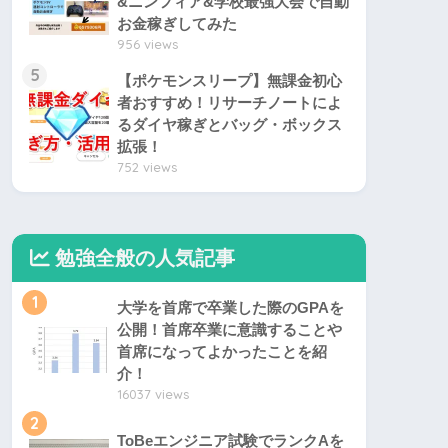
&ニンフィア&学校最強大会で自動
お金稼ぎしてみた
956 views
5
【ポケモンスリープ】無課金初心
者おすすめ！リサーチノートによ
るダイヤ稼ぎとバッグ・ボックス
拡張！
752 views
勉強全般の人気記事
1
大学を首席で卒業した際のGPAを
公開！首席卒業に意識することや
首席になってよかったことを紹
介！
16037 views
2
ToBeエンジニア試験でランクAを