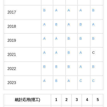
B
A
A
A
B
2017
A
B
A
B
A
2018
A
A
B
B
B
2019
A
A
B
A
C
2021
B
B
B
A
B
2022
A
B
A
C
C
2023
統計応用(理工)
1
2
3
4
5