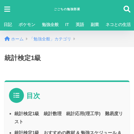
ごごちの勉強部屋
日記
ポケモン
勉強全般
IT
英語
副業
ネコとの生活
ホーム
「勉強全般」カテゴリ
統計検定1級
目次
統計検定1級 統計数理 統計応用(理工学) 難易度リ
スト
統計検定1級 おすすめの教材 & 勉強スケジュール &