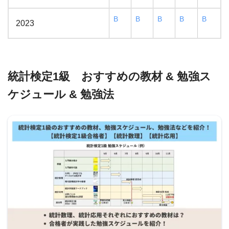
B
B
B
B
B
2023
統計検定1級 おすすめの教材 & 勉強ス
ケジュール & 勉強法