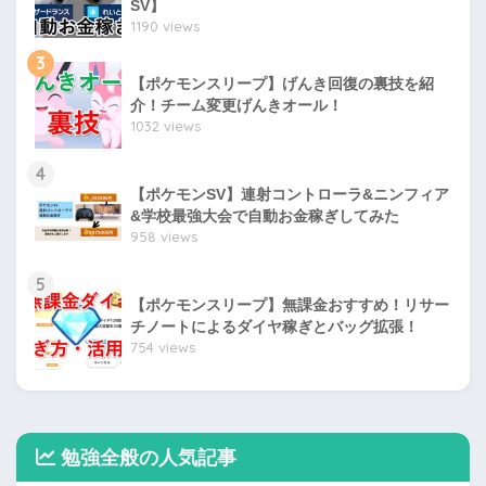
SV】
1190 views
3
【ポケモンスリープ】げんき回復の裏技を紹
介！チーム変更げんきオール！
1032 views
4
【ポケモンSV】連射コントローラ&ニンフィア
&学校最強大会で自動お金稼ぎしてみた
958 views
5
【ポケモンスリープ】無課金おすすめ！リサー
チノートによるダイヤ稼ぎとバッグ拡張！
754 views
勉強全般の人気記事