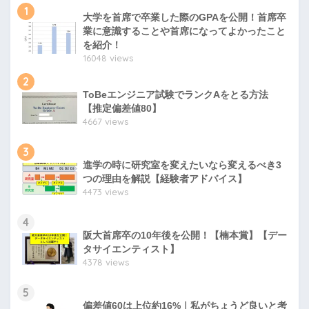
1
大学を首席で卒業した際のGPAを公開！首席卒
業に意識することや首席になってよかったこと
を紹介！
16048 views
2
ToBeエンジニア試験でランクAをとる方法
【推定偏差値80】
4667 views
3
進学の時に研究室を変えたいなら変えるべき3
つの理由を解説【経験者アドバイス】
4473 views
4
阪大首席卒の10年後を公開！【楠本賞】【デー
タサイエンティスト】
4378 views
5
偏差値60は上位約16%｜私がちょうど良いと考