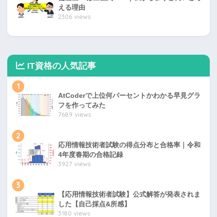
える理由
2306 views
IT資格の人気記事
1
AtCoderで上位何パーセントかわかる早見グラ
フを作ってみた
7689 views
2
応用情報技術者試験の得点分布と合格率｜令和
4年度春期の合格記録
3927 views
3
【応用情報技術者試験】公式解答が発表されま
した【自己採点&所感】
3180 views