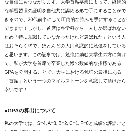
な自信にもつながります。大学首席卒業によって、継続的
な学習習慣の証明を自他共に認める形で手にすることがで
きるので、20代前半にして圧倒的な強みを手にすることが
できます！しかし、首席は各学科から一人しか選ばれない
ため「特に意識していなかったけれど選ばれた」という人
はおそらく稀で、ほとんどの人は意識的に勉強をしている
と思います。この記事では、勉強に励む大学生の方に向け
て、私が大学を首席で卒業した際の数値的な指標である
GPAを公開することで、大学における勉強の最後にある
「首席」という一つのマイルストーンを意識して頂けたら
幸いです！
●GPAの算出について
私の大学では、S=4, A=3, B=2, C=1, F=0と成績の評語ごと