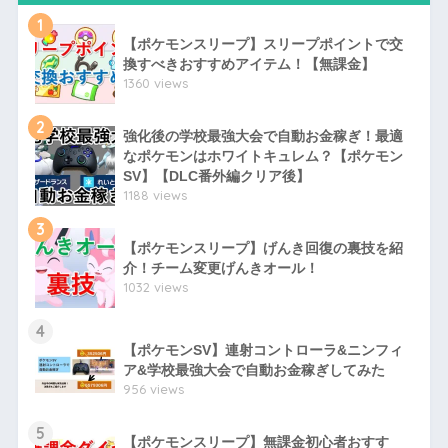
1
【ポケモンスリープ】スリープポイントで交
換すべきおすすめアイテム！【無課金】
1360 views
2
強化後の学校最強大会で自動お金稼ぎ！最適
なポケモンはホワイトキュレム？【ポケモン
SV】【DLC番外編クリア後】
1188 views
3
【ポケモンスリープ】げんき回復の裏技を紹
介！チーム変更げんきオール！
1032 views
4
【ポケモンSV】連射コントローラ&ニンフィ
ア&学校最強大会で自動お金稼ぎしてみた
956 views
5
【ポケモンスリープ】無課金初心者おすす