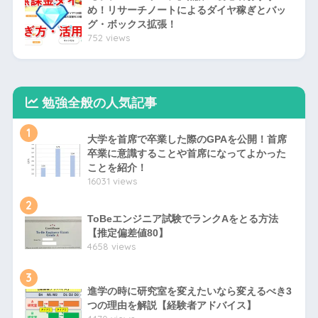
め！リサーチノートによるダイヤ稼ぎとバッ
グ・ボックス拡張！
752 views
勉強全般の人気記事
1
大学を首席で卒業した際のGPAを公開！首席
卒業に意識することや首席になってよかった
ことを紹介！
16031 views
2
ToBeエンジニア試験でランクAをとる方法
【推定偏差値80】
4658 views
3
進学の時に研究室を変えたいなら変えるべき3
つの理由を解説【経験者アドバイス】