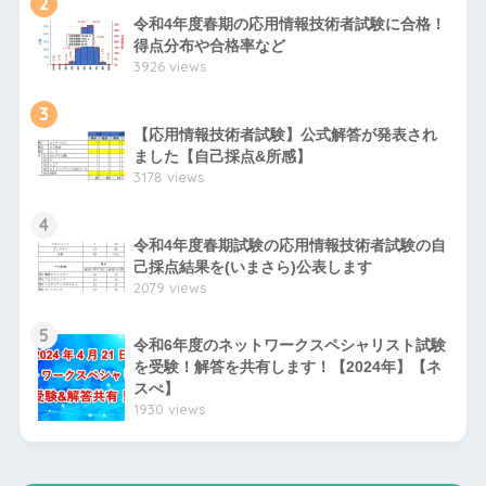
2
令和4年度春期の応用情報技術者試験に合格！
得点分布や合格率など
3926 views
3
【応用情報技術者試験】公式解答が発表され
ました【自己採点&所感】
3178 views
4
令和4年度春期試験の応用情報技術者試験の自
己採点結果を(いまさら)公表します
2079 views
5
令和6年度のネットワークスペシャリスト試験
を受験！解答を共有します！【2024年】【ネ
スぺ】
1930 views