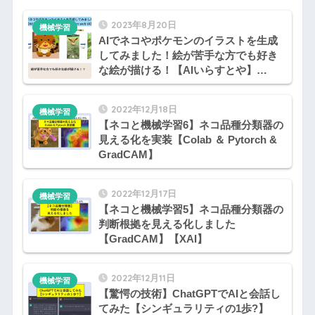
2023年8月20日
機械学習
AIでネコやポケモンのイラストを生成
してみました！絵が苦手な方でも好き
な絵が描ける！【AIいらすとや】
【Stable Diffusion web UI】
2022年12月18日
機械学習
【ネコと機械学習6】ネコ品種分類器の
見える化を実装【Colab ＆ Pytorch &
GradCAM】
2022年12月17日
機械学習
【ネコと機械学習5】ネコ品種分類器の
判断根拠を見える化しました
【GradCAM】【XAI】
2022年12月11日
機械学習
【驚愕の技術】ChatGPTでAIと会話し
てみた【シンギュラリティの1歩?】