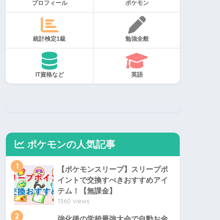
プロフィール
ポケモン
統計検定1級
勉強全般
IT資格など
英語
ポケモンの人気記事
1
【ポケモンスリープ】スリープポ
イントで交換すべきおすすめアイ
テム！【無課金】
1360 views
2
強化後の学校最強大会で自動お金