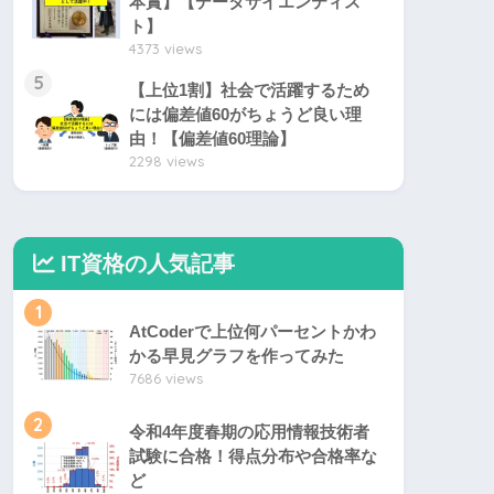
本賞】【データサイエンティス
ト】
4373 views
5
【上位1割】社会で活躍するため
には偏差値60がちょうど良い理
由！【偏差値60理論】
2298 views
IT資格の人気記事
1
AtCoderで上位何パーセントかわ
かる早見グラフを作ってみた
7686 views
2
令和4年度春期の応用情報技術者
試験に合格！得点分布や合格率な
ど