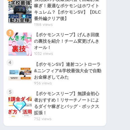
稼ぎ！最適なポケモンはホワイト
キュレム？【ポケモンSV】【DLC
番外編クリア後】
1188 views
3
【ポケモンスリープ】げんき回復
の裏技を紹介！チーム変更げんき
オール！
1032 views
4
【ポケモンSV】連射コントローラ
&ニンフィア&学校最強大会で自動
お金稼ぎしてみた
956 views
5
【ポケモンスリープ】無課金初心
者おすすめ！リサーチノートによ
るダイヤ稼ぎとバッグ・ボックス
拡張！
752 views