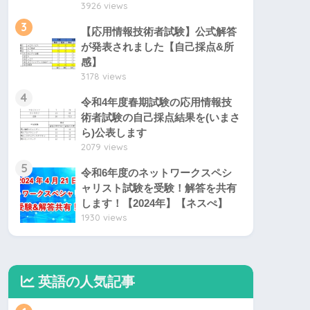
3926 views
3
【応用情報技術者試験】公式解答
が発表されました【自己採点&所
感】
3178 views
4
令和4年度春期試験の応用情報技
術者試験の自己採点結果を(いまさ
ら)公表します
2079 views
5
令和6年度のネットワークスペシ
ャリスト試験を受験！解答を共有
します！【2024年】【ネスぺ】
1930 views
英語の人気記事