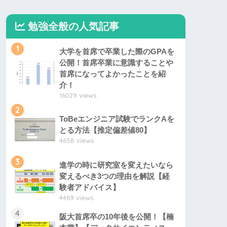
勉強全般の人気記事
1
大学を首席で卒業した際のGPAを
公開！首席卒業に意識することや
首席になってよかったことを紹
介！
16029 views
2
ToBeエンジニア試験でランクAを
とる方法【推定偏差値80】
4658 views
3
進学の時に研究室を変えたいなら
変えるべき3つの理由を解説【経
験者アドバイス】
4469 views
4
阪大首席卒の10年後を公開！【楠