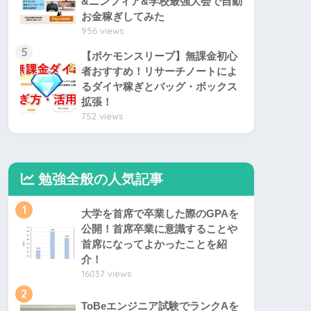
&ニンフィア&学校最強大会で自動
お金稼ぎしてみた
956 views
5
【ポケモンスリープ】無課金初心
者おすすめ！リサーチノートによ
るダイヤ稼ぎとバッグ・ボックス
拡張！
752 views
勉強全般の人気記事
1
大学を首席で卒業した際のGPAを
公開！首席卒業に意識することや
首席になってよかったことを紹
介！
16037 views
2
ToBeエンジニア試験でランクAを