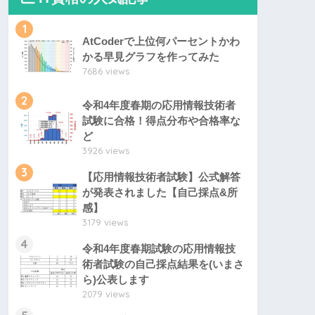
1
AtCoderで上位何パーセントかわ
かる早見グラフを作ってみた
7686 views
2
令和4年度春期の応用情報技術者
試験に合格！得点分布や合格率な
ど
3926 views
3
【応用情報技術者試験】公式解答
が発表されました【自己採点&所
感】
3179 views
4
令和4年度春期試験の応用情報技
術者試験の自己採点結果を(いまさ
ら)公表します
2079 views