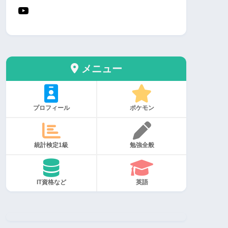
メニュー
プロフィール
ポケモン
統計検定1級
勉強全般
IT資格など
英語