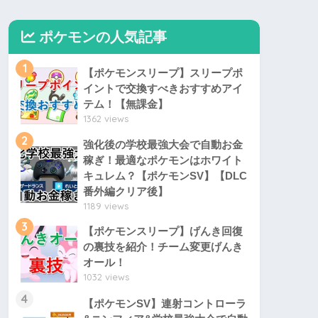
ポケモンの人気記事
1
【ポケモンスリープ】スリープポ
イントで交換すべきおすすめアイ
テム！【無課金】
1362 views
2
強化後の学校最強大会で自動お金
稼ぎ！最適なポケモンはホワイト
キュレム？【ポケモンSV】【DLC
番外編クリア後】
1189 views
3
【ポケモンスリープ】げんき回復
の裏技を紹介！チーム変更げんき
オール！
1032 views
4
【ポケモンSV】連射コントローラ