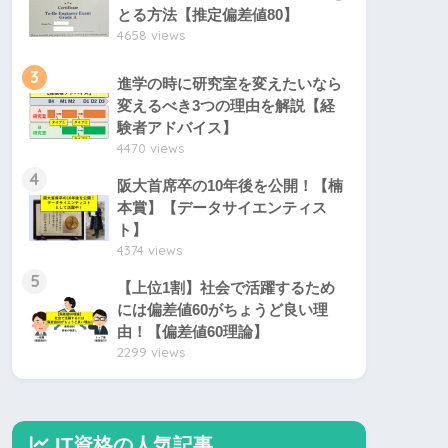
とる方法【推定偏差値80】
4658 views
3
進学の時に研究室を変えたいなら
変えるべき3つの理由を解説【経
験者アドバイス】
4470 views
4
阪大首席卒の10年後を公開！【楠
本賞】【データサイエンティス
ト】
4374 views
5
【上位1割】社会で活躍するため
には偏差値60がちょうど良い理
由！【偏差値60理論】
2299 views
IT資格の人気記事