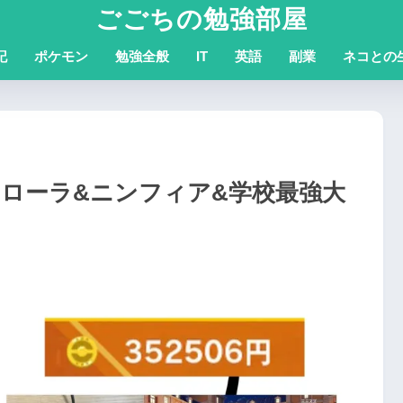
ごごちの勉強部屋
記
ポケモン
勉強全般
IT
英語
副業
ネコとの
トローラ&ニンフィア&学校最強大