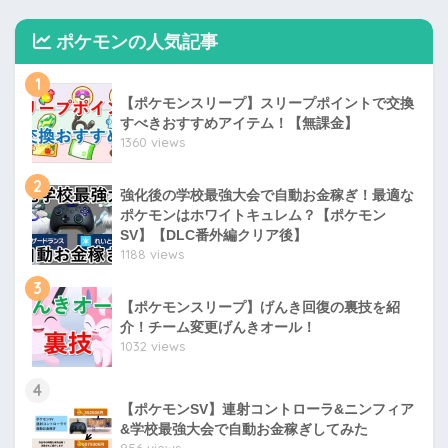
ポケモンの人気記事
1
【ポケモンスリープ】スリープポイントで交換
すべきおすすめアイテム！【無課金】
1360 views
2
強化後の学校最強大会で自動お金稼ぎ！最適な
ポケモンはホワイトキュレム？【ポケモン
SV】【DLC番外編クリア後】
1188 views
3
【ポケモンスリープ】げんき回復の裏技を紹
介！チーム変更げんきオール！
1032 views
4
【ポケモンSV】連射コントローラ&ニンフィア
&学校最強大会で自動お金稼ぎしてみた