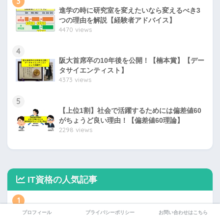
3
進学の時に研究室を変えたいなら変えるべき3
つの理由を解説【経験者アドバイス】
4470 views
4
阪大首席卒の10年後を公開！【楠本賞】【デー
タサイエンティスト】
4373 views
5
【上位1割】社会で活躍するためには偏差値60
がちょうど良い理由！【偏差値60理論】
2298 views
IT資格の人気記事
1
AtCoderで上位何パーセントかわかる早見グラ
プロフィール
プライバシーポリシー
お問い合わせはこちら
フを作ってみた