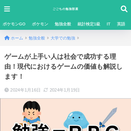
ごごちの勉強部屋
ポケモンGO
ポケモン
勉強全般
統計検定1級
IT
英語
ホーム
勉強全般
大学での勉強
ゲームが上手い人は社会で成功する理
由！現代におけるゲームの価値も解説し
ます！
2024年1月16日
2024年1月19日