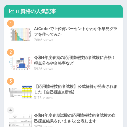
IT資格の人気記事
1
AtCoderで上位何パーセントかわかる早見グラ
フを作ってみた
7686 views
2
令和4年度春期の応用情報技術者試験に合格！
得点分布や合格率など
3926 views
3
【応用情報技術者試験】公式解答が発表されま
した【自己採点&所感】
3178 views
4
令和4年度春期試験の応用情報技術者試験の自
己採点結果を(いまさら)公表します
2079 views