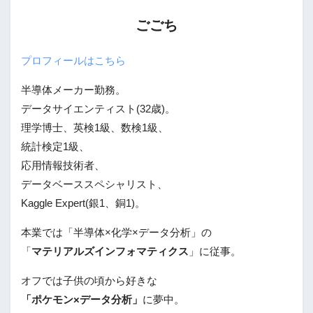
ごごち
プロフィールはこちら
半導体メーカー勤務。
データサイエンティスト(32歳)。
理学博士、英検1級、数検1級、
統計検定1級、
応用情報技術者、
データベーススペシャリスト、
Kaggle Expert(銀1、銅1)。
本業では「半導体×化学×データ分析」の
「
マテリアルズインフォマティクス
」に従事。
オフでは子供の頃から好きな
「ポケモン×データ分析」
に夢中。