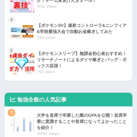
介！チーム変更げんきオール！
1032 views
4
【ポケモンSV】連射コントローラ&ニンフィア
&学校最強大会で自動お金稼ぎしてみた
956 views
5
【ポケモンスリープ】無課金初心者おすすめ！
リサーチノートによるダイヤ稼ぎとバッグ・ボ
ックス拡張！
752 views
勉強全般の人気記事
1
大学を首席で卒業した際のGPAを公開！首席卒
業に意識することや首席になってよかったこと
を紹介！
16030 views