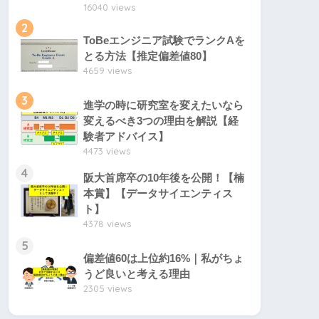
16040 views
2
ToBeエンジニア試験でランクAを
とる方法【推定偏差値80】
4659 views
3
進学の時に研究室を変えたいなら
変えるべき3つの理由を解説【経
験者アドバイス】
4473 views
4
阪大首席卒の10年後を公開！【楠
本賞】【データサイエンティス
ト】
4378 views
5
偏差値60は上位約16%｜私がちょ
うど良いと考える理由
2305 views