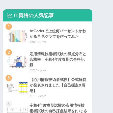
IT資格の人気記事
1
AtCoderで上位何パーセントかわ
かる早見グラフを作ってみた
7687 views
2
応用情報技術者試験の得点分布と
合格率｜令和4年度春期の合格記
録
3927 views
3
【応用情報技術者試験】公式解答
が発表されました【自己採点&所
感】
3180 views
4
令和4年度春期試験の応用情報技
術者試験の自己採点結果を(いまさ