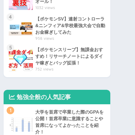
オール！
1032 views
4
【ポケモンSV】連射コントローラ
&ニンフィア&学校最強大会で自動
お金稼ぎしてみた
958 views
5
【ポケモンスリープ】無課金おす
すめ！リサーチノートによるダイ
ヤ稼ぎとバッグ拡張！
752 views
勉強全般の人気記事
1
大学を首席で卒業した際のGPAを
公開！首席卒業に意識することや
首席になってよかったことを紹
介！