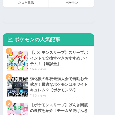
ネコと日記
ポケモン
ポケモンの人気記事
1
【ポケモンスリープ】スリープポ
イントで交換すべきおすすめアイ
テム！【無課金】
1364 views
2
強化後の学校最強大会で自動お金
稼ぎ！最適なポケモンはホワイト
キュレム？【ポケモンSV】
1190 views
3
【ポケモンスリープ】げんき回復
の裏技を紹介！チーム変更げんき