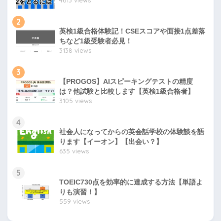
2
英検1級合格体験記！CSEスコアや面接1点差落
ちなど1級受験者必見！
3138 views
3
【PROGOS】AIスピーキングテストの精度
は？他試験と比較します【英検1級合格者】
3105 views
4
社会人になってからの英会話学校の体験談を語
ります【イーオン】【出会い？】
635 views
5
TOEIC730点を効率的に達成する方法【単語よ
りも演習！】
559 views