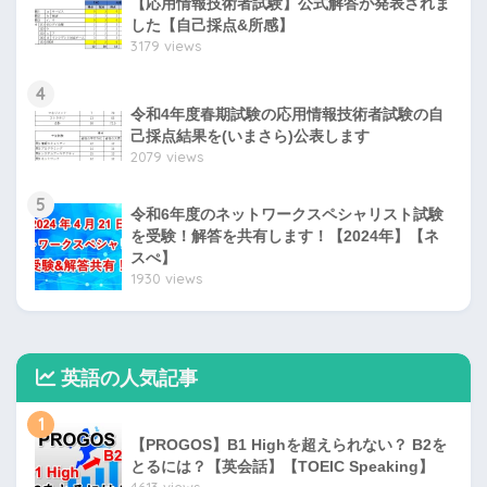
【応用情報技術者試験】公式解答が発表されま
した【自己採点&所感】
3179 views
4
令和4年度春期試験の応用情報技術者試験の自
己採点結果を(いまさら)公表します
2079 views
5
令和6年度のネットワークスペシャリスト試験
を受験！解答を共有します！【2024年】【ネ
スぺ】
1930 views
英語の人気記事
1
【PROGOS】B1 Highを超えられない？ B2を
とるには？【英会話】【TOEIC Speaking】
4613 views