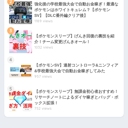
2
強化後の学校最強大会で自動お金稼ぎ！最適な
ポケモンはホワイトキュレム？【ポケモン
SV】【DLC番外編クリア後】
1189 views
3
【ポケモンスリープ】げんき回復の裏技を紹
介！チーム変更げんきオール！
1032 views
4
【ポケモンSV】連射コントローラ&ニンフィア
&学校最強大会で自動お金稼ぎしてみた
957 views
5
【ポケモンスリープ】無課金初心者おすすめ！
リサーチノートによるダイヤ稼ぎとバッグ・ボ
ックス拡張！
752 views