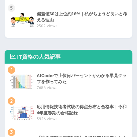
5
偏差値60は上位約16%｜私がちょうど良いと考
える理由
2302 views
IT資格の人気記事
1
AtCoderで上位何パーセントかわかる早見グラ
フを作ってみた
7686 views
2
応用情報技術者試験の得点分布と合格率｜令和
4年度春期の合格記録
3926 views
3