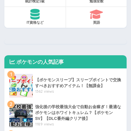
統計検定1級
勉強全般
IT資格など
英語
ポケモンの人気記事
1
【ポケモンスリープ】スリープポイントで交換
すべきおすすめアイテム！【無課金】
1362 views
2
強化後の学校最強大会で自動お金稼ぎ！最適な
ポケモンはホワイトキュレム？【ポケモン
SV】【DLC番外編クリア後】
1189 views