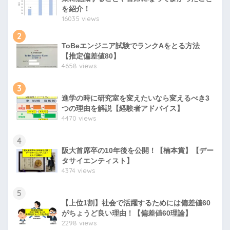
を紹介！
16035 views
2
ToBeエンジニア試験でランクAをとる方法
【推定偏差値80】
4658 views
3
進学の時に研究室を変えたいなら変えるべき3
つの理由を解説【経験者アドバイス】
4470 views
4
阪大首席卒の10年後を公開！【楠本賞】【デー
タサイエンティスト】
4374 views
5
【上位1割】社会で活躍するためには偏差値60
がちょうど良い理由！【偏差値60理論】
2298 views