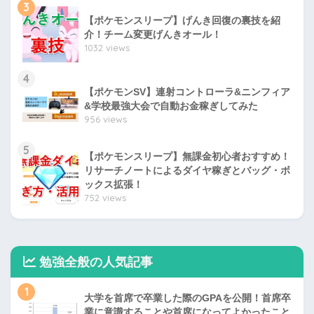
3
【ポケモンスリープ】げんき回復の裏技を紹
介！チーム変更げんきオール！
1032 views
4
【ポケモンSV】連射コントローラ&ニンフィア
&学校最強大会で自動お金稼ぎしてみた
956 views
5
【ポケモンスリープ】無課金初心者おすすめ！
リサーチノートによるダイヤ稼ぎとバッグ・ボ
ックス拡張！
752 views
勉強全般の人気記事
1
大学を首席で卒業した際のGPAを公開！首席卒
業に意識することや首席になってよかったこと