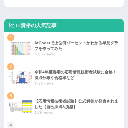
IT資格の人気記事
1
AtCoderで上位何パーセントかわかる早見グラ
フを作ってみた
7686 views
2
令和4年度春期の応用情報技術者試験に合格！
得点分布や合格率など
3926 views
3
【応用情報技術者試験】公式解答が発表されま
した【自己採点&所感】
3178 views
4