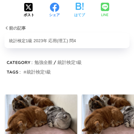
LINE
ポスト
シェア
はてブ
前の記事
統計検定1級 2023年 応用(理工) 問4
CATEGORY :
勉強全般
統計検定1級
TAGS :
統計検定1級