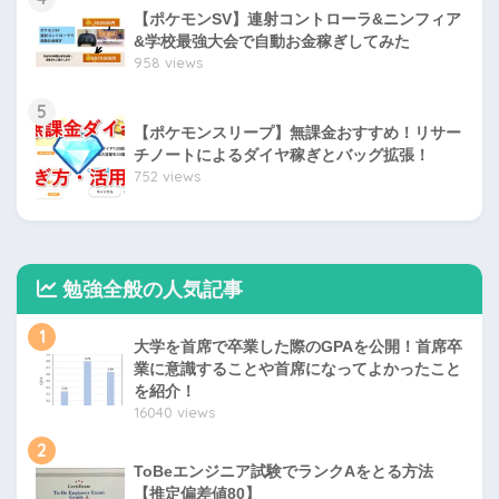
【ポケモンSV】連射コントローラ&ニンフィア
&学校最強大会で自動お金稼ぎしてみた
958 views
5
【ポケモンスリープ】無課金おすすめ！リサー
チノートによるダイヤ稼ぎとバッグ拡張！
752 views
勉強全般の人気記事
1
大学を首席で卒業した際のGPAを公開！首席卒
業に意識することや首席になってよかったこと
を紹介！
16040 views
2
ToBeエンジニア試験でランクAをとる方法
【推定偏差値80】