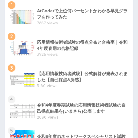
1
AtCoderで上位何パーセントかわかる早見グラ
フを作ってみた
7687 views
2
応用情報技術者試験の得点分布と合格率｜令和
4年度春期の合格記録
3926 views
3
【応用情報技術者試験】公式解答が発表されま
した【自己採点&所感】
3180 views
4
令和4年度春期試験の応用情報技術者試験の自
己採点結果を(いまさら)公表します
2080 views
5
令和6年度のネットワークスペシャリスト試験