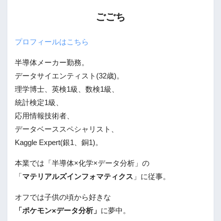
ごごち
プロフィールはこちら
半導体メーカー勤務。
データサイエンティスト(32歳)。
理学博士、英検1級、数検1級、
統計検定1級、
応用情報技術者、
データベーススペシャリスト、
Kaggle Expert(銀1、銅1)。
本業では「半導体×化学×データ分析」の
「
マテリアルズインフォマティクス
」に従事。
オフでは子供の頃から好きな
「ポケモン×データ分析」
に夢中。