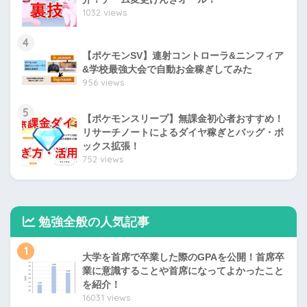
1032 views
4
【ポケモンSV】連射コントローラ&ニンフィア
&学校最強大会で自動お金稼ぎしてみた
956 views
5
【ポケモンスリープ】無課金初心者おすすめ！
リサーチノートによるダイヤ稼ぎとバッグ・ボ
ックス拡張！
752 views
勉強全般の人気記事
1
大学を首席で卒業した際のGPAを公開！首席卒
業に意識することや首席になってよかったこと
を紹介！
16031 views