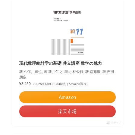
現代数理統計学の基礎 共立講座 数学の魅力
著:久保川達也, 著:新井仁之, 著:小林俊行, 著:斎藤毅, 著:吉田
朋広
¥3,450
（2025/11/09 03:33時点 | Amazon調べ）
Amazon
楽天市場
ポチップ