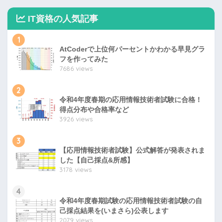
IT資格の人気記事
1
AtCoderで上位何パーセントかわかる早見グラ
フを作ってみた
7686 views
2
令和4年度春期の応用情報技術者試験に合格！
得点分布や合格率など
3926 views
3
【応用情報技術者試験】公式解答が発表されま
した【自己採点&所感】
3178 views
4
令和4年度春期試験の応用情報技術者試験の自
己採点結果を(いまさら)公表します
2079 views