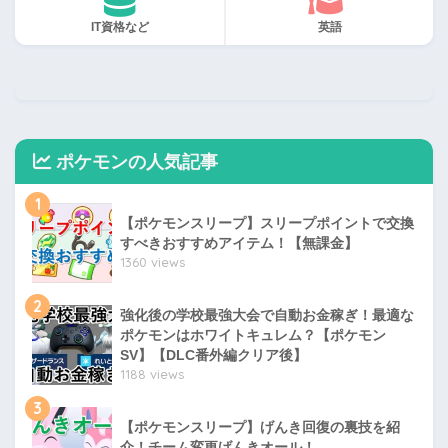
IT資格など
英語
ポケモンの人気記事
1
【ポケモンスリープ】スリープポイントで交換
すべきおすすめアイテム！【無課金】
1360 views
2
強化後の学校最強大会で自動お金稼ぎ！最適な
ポケモンはホワイトキュレム？【ポケモン
SV】【DLC番外編クリア後】
1188 views
3
【ポケモンスリープ】げんき回復の裏技を紹
介！チーム変更げんきオール！