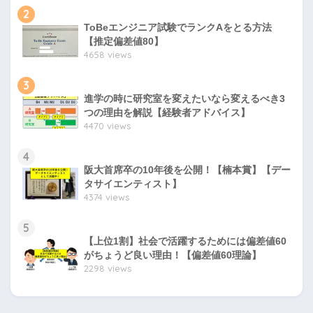
2
ToBeエンジニア試験でランクAをとる方法
【推定偏差値80】
4658 views
3
進学の時に研究室を変えたいなら変えるべき3
つの理由を解説【経験者アドバイス】
4470 views
4
阪大首席卒の10年後を公開！【楠本賞】【デー
タサイエンティスト】
4374 views
5
【上位1割】社会で活躍するためには偏差値60
がちょうど良い理由！【偏差値60理論】
2298 views