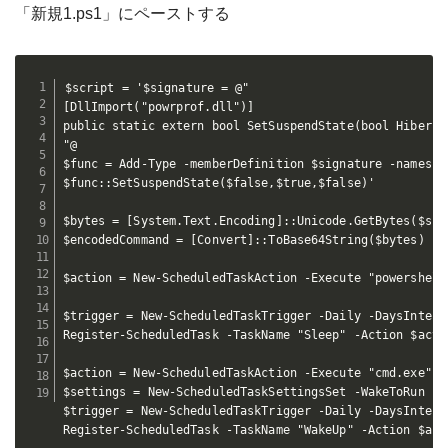
「新規1.ps1」にペーストする
$script = '$signature = @"

[DllImport("powrprof.dll")]

public static extern bool SetSuspendState(bool Hiberna
"@

$func = Add-Type -memberDefinition $signature -namespa
$func::SetSuspendState($false,$true,$false)'

$bytes = [System.Text.Encoding]::Unicode.GetBytes($scri
$encodedCommand = [Convert]::ToBase64String($bytes)

$action = New-ScheduledTaskAction -Execute "powershell
$trigger = New-ScheduledTaskTrigger -Daily -DaysInterva
Register-ScheduledTask -TaskName "Sleep" -Action $acti
$action = New-ScheduledTaskAction -Execute "cmd.exe" -
$settings = New-ScheduledTaskSettingsSet -WakeToRun

$trigger = New-ScheduledTaskTrigger -Daily -DaysInterva
Register-ScheduledTask -TaskName "WakeUp" -Action $act