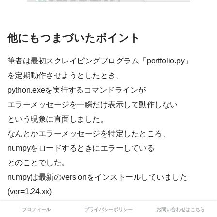
他にもつまづいたポイント
筆者は最初スクレイピングプログラム「portfolio.py」
を定期動作させようとしたとき、
python.exeを実行するコマンドラインが
エラーメッセージを一瞬だけ表示して動作しない
という現象に直面しました。
なんとかエラーメッセージを特定したところ、
numpyをロードするときにエラーしている
とのことでした。
numpyは最新のversionをインストールしていました
(ver=1.24.xx)
いったん、numpyをアンインストールして、
プロフィール
プライバシーポリシー
お問い合わせはこちら