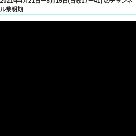
2021年4月21日ー5月15日(日数17ー41) ②チャンネ
ル黎明期