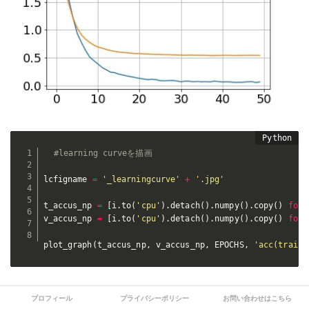
#learning curveを描画
lcfigname 
=
'_learningcurve'
+
'.jpg'
t_accus_np 
=
[
i
.
to
(
'cpu'
)
.
detach
(
)
.
numpy
(
)
.
copy
(
)
for
 
v_accus_np 
=
[
i
.
to
(
'cpu'
)
.
detach
(
)
.
numpy
(
)
.
copy
(
)
for
 
plot_graph
(
t_accus_np
,
 v_accus_np
,
 EPOCHS
,
'acc(train)
プロフィール
プライバシーポリシー
お問い合わせはこちら