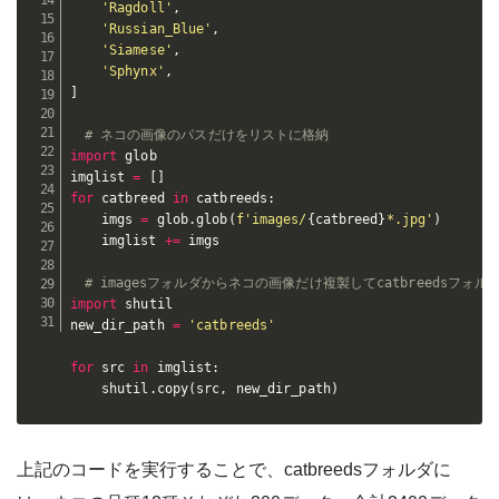
'Ragdoll'
,
'Russian_Blue'
,
'Siamese'
,
'Sphynx'
,
]
# ネコの画像のパスだけをリストに格納
import
 glob

imglist 
=
[
]
for
 catbreed 
in
 catbreeds
:
    imgs 
=
 glob
.
glob
(
f'images/
{
catbreed
}
*.jpg'
)
    imglist 
+=
 imgs

# imagesフォルダからネコの画像だけ複製してcatbreedsフォル
import
 shutil

new_dir_path 
=
'catbreeds'
for
 src 
in
 imglist
:
    shutil
.
copy
(
src
,
 new_dir_path
)
上記のコードを実行することで、catbreedsフォルダに