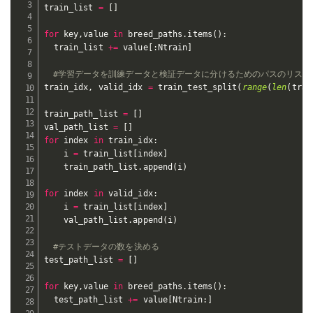
train_list 
=
[
]
for
 key
,
value 
in
 breed_paths
.
items
(
)
:
  train_list 
+=
 value
[
:
Ntrain
]
#学習データを訓練データと検証データに分けるためのパスのリスト
train_idx
,
 valid_idx 
=
 train_test_split
(
range
(
len
(
trai
train_path_list 
=
[
]
val_path_list 
=
[
]
for
 index 
in
 train_idx
:
    i 
=
 train_list
[
index
]
    train_path_list
.
append
(
i
)
for
 index 
in
 valid_idx
:
    i 
=
 train_list
[
index
]
    val_path_list
.
append
(
i
)
#テストデータの数を決める
test_path_list 
=
[
]
for
 key
,
value 
in
 breed_paths
.
items
(
)
:
  test_path_list 
+=
 value
[
Ntrain
:
]