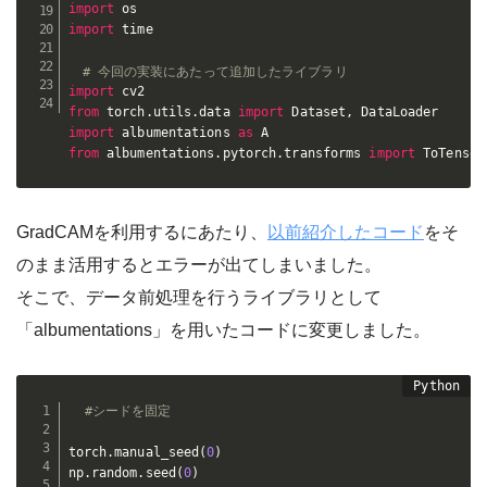
import
import
 time

# 今回の実装にあたって追加したライブラリ
import
from
 torch
.
utils
.
data 
import
 Dataset
,
import
 albumentations 
as
from
 albumentations
.
pytorch
.
transforms 
import
 ToTensor
GradCAMを利用するにあたり、
以前紹介したコード
をそ
のまま活用するとエラーが出てしまいました。
そこで、データ前処理を行うライブラリとして
「albumentations」を用いたコードに変更しました。
#シードを固定
torch
.
manual_seed
(
0
)
np
.
random
.
seed
(
0
)