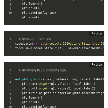
    plt
.
legend
(
)
    plt
.
grid
(
)
    plt
.
savefig
(
figname
)
    plt
.
show
(
)
# 学習済みモデルの保存
savedparams 
=
'catbreedscls_1620data_efficientnet_50ep
torch
.
save
(
model
.
state_dict
(
)
,
 savedir
+
savedparams
+
'.m
# 学習曲線を描くための関数を定義
def
plot_graph
(
values1
,
 values2
,
 rng
,
 label1
,
 label2
,
 
    plt
.
plot
(
range
(
rng
)
,
 values1
,
 label
=
label1
)
    plt
.
plot
(
range
(
rng
)
,
 values2
,
 label
=
label2
)
    plt
.
title
(
os
.
path
.
splitext
(
os
.
path
.
basename
(
fignam
    plt
.
legend
(
)
    plt
.
grid
(
)
    plt
.
savefig
(
figname
)