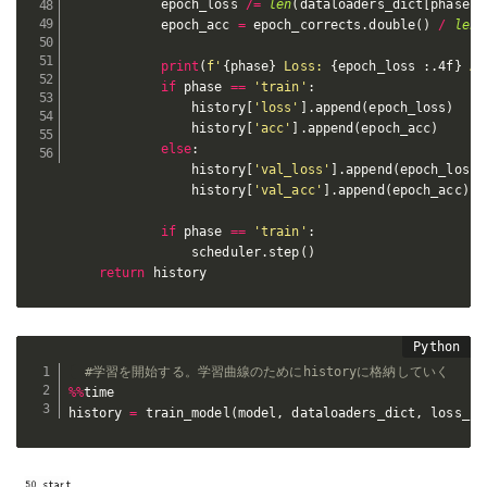
            epoch_loss 
/=
len
(
dataloaders_dict
[
phase
]
.
            epoch_acc 
=
 epoch_corrects
.
double
(
)
/
len
(
print
(
f'
{
phase
}
 Loss: 
{
epoch_loss 
:
.4f
}
 Ac
if
 phase 
==
'train'
:
                history
[
'loss'
]
.
append
(
epoch_loss
)
                history
[
'acc'
]
.
append
(
epoch_acc
)
else
:
                history
[
'val_loss'
]
.
append
(
epoch_loss
)
                history
[
'val_acc'
]
.
append
(
epoch_acc
)
if
 phase 
==
'train'
:
                scheduler
.
step
(
)
return
 history
#学習を開始する。学習曲線のためにhistoryに格納していく
%
%
time

history 
=
 train_model
(
model
,
 dataloaders_dict
,
 loss_fn