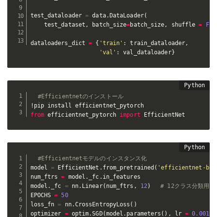
test_dataloader 
=
 data
.
DataLoader
(
    test_dataset
,
 batch_size
=
batch_size
,
 shuffle 
=
Fal
dataloaders_dict 
=
{
'train'
:
 train_dataloader
,
'val'
:
 val_dataloader
}
#Efficientnetのインストール
from
 efficientnet_pytorch 
import
 EfficientNet
#Efficientnetモデルのインスタンス化
model 
=
 EfficientNet
.
from_pretrained
(
'efficientnet-b7'
num_ftrs 
=
 model
.
_fc
.
in_features

model
.
_fc 
=
 nn
.
Linear
(
num_ftrs
,
12
)
# 12クラス分類用に
EPOCHS 
=
50
loss_fn 
=
 nn
.
CrossEntropyLoss
(
)
optimizer 
=
 optim
.
SGD
(
model
.
parameters
(
)
,
 lr 
=
0.001
,
 