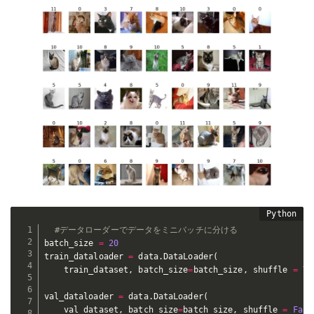
#データローダーでデータをミニバッチに分ける
batch_size 
=
20
train_dataloader 
=
 data
.
DataLoader
(
    train_dataset
,
 batch_size
=
batch_size
,
 shuffle 
=
Tr
val_dataloader 
=
 data
.
DataLoader
(
    val_dataset
,
 batch_size
=
batch_size
,
 shuffle 
=
Fals