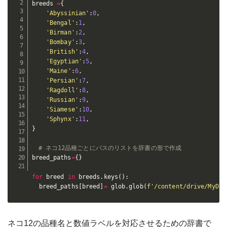
breeds 
=
{
'Abyssinian'
:
0
,
'Bengal'
:
1
,
'Birman'
:
2
,
'Bombay'
:
3
,
'British'
:
4
,
'Egyptian'
:
5
,
'Maine'
:
6
,
'Persian'
:
7
,
'Ragdoll'
:
8
,
'Russian'
:
9
,
'Siamese'
:
10
,
'Sphynx'
:
11
,
}
# ネコ12品種ごとにパスのリストを辞書の形で作成
breed_paths
=
{
}
for
 breed 
in
 breeds
.
keys
(
)
:
  breed_paths
[
breed
]
=
 glob
.
glob
(
f'/content/drive/MyDri
ネコ12の品種名と数値ラベルを対応させるための辞書で