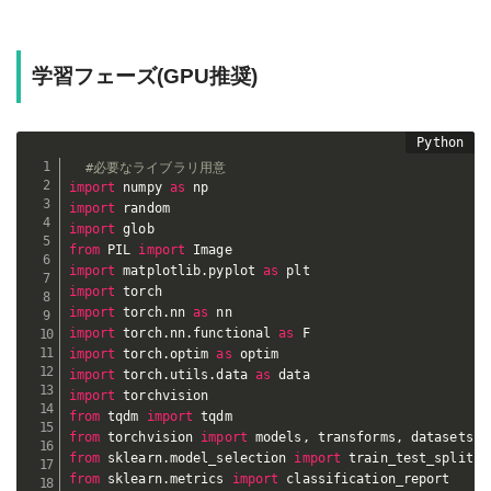
学習フェーズ(GPU推奨)
#必要なライブラリ用意
import
 numpy 
as
import
import
from
 PIL 
import
import
 matplotlib
.
pyplot 
as
import
import
 torch
.
nn 
as
import
 torch
.
nn
.
functional 
as
import
 torch
.
optim 
as
import
 torch
.
utils
.
data 
as
import
from
 tqdm 
import
from
 torchvision 
import
 models
,
 transforms
,
from
 sklearn
.
model_selection 
import
from
 sklearn
.
metrics 
import