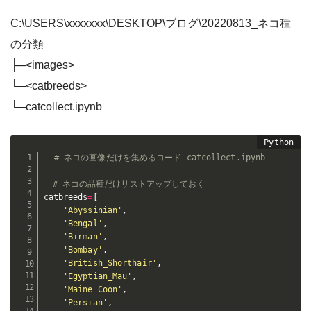
C:\USERS\xxxxxxx\DESKTOP\ブログ\20220813_ネコ種
の分類
├─<images>
└─<catbreeds>
└─catcollect.ipynb
# ネコの画像だけを集めるコード catcollect.ipynb
# ネコの品種だけリストアップしておく
catbreeds
=
[
'Abyssinian'
,
'Bengal'
,
'Birman'
,
'Bombay'
,
'British_Shorthair'
,
'Egyptian_Mau'
,
'Maine_Coon'
,
'Persian'
,