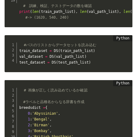
#　訓練、検証、テストデータの数を確認
print
(
len
(
train_path_list
)
,
len
(
val_path_list
)
,
len
(
te
#-> (1620, 540, 240)
#パスのリストからデータセットを読み込む
train_dataset 
=
 DS
(
train_path_list
)
val_dataset 
=
 DS
(
val_path_list
)
test_dataset 
=
 DS
(
test_path_list
)
# 画像が正しく読み込めているか確認
#ラベルと品種名からなる辞書を作成
breedsdict 
=
{
0
:
'Abyssinian'
,
1
:
'Bengal'
,
2
:
'Birman'
,
3
:
'Bombay'
,
4
:
'British_Shorthair'
,