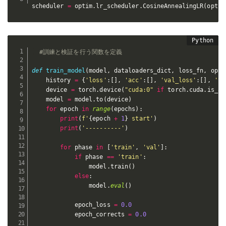
scheduler 
=
 optim
.
lr_scheduler
.
CosineAnnealingLR
(
optim
#訓練と検証を行う関数を定義
def
train_model
(
model
,
 dataloaders_dict
,
 loss_fn
,
 opti
    history 
=
{
'loss'
:
[
]
,
'acc'
:
[
]
,
'val_loss'
:
[
]
,
'va
    device 
=
 torch
.
device
(
"cuda:0"
if
 torch
.
cuda
.
is_av
    model 
=
 model
.
to
(
device
)
for
 epoch 
in
range
(
epochs
)
:
print
(
f'
{
epoch 
+
1
}
 start'
)
print
(
'----------'
)
for
 phase 
in
[
'train'
,
'val'
]
:
if
 phase 
==
'train'
:
                model
.
train
(
)
else
:
                model
.
eval
(
)
            epoch_loss 
=
0.0
            epoch_corrects 
=
0.0