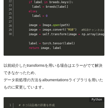
if
 label 
in
 breeds
.
keys
(
)
:
          label 
=
 breeds
[
label
]
else
:
          label 
=
0
        image 
=
 Image
.
open
(
path
)
        image 
=
 image
.
convert
(
"RGB"
)
#RGBチャンネルに
        image 
=
 self
.
transform
(
image 
=
 np
.
array
(
image
)
        label 
=
 torch
.
tensor
(
label
)
return
 image
,
 label
以前紹介したtransformsを用いる場合はエラーがでて解決
できなかったため、
データ前処理の方法をalbumentationsライブラリを用いた
ものに変更しています。
# ネコ12品種の辞書を作成