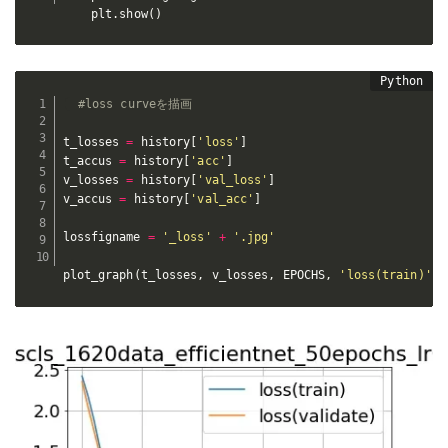
    plt
.
show
(
)
#loss curveを描画
t_losses 
=
 history
[
'loss'
]
t_accus 
=
 history
[
'acc'
]
v_losses 
=
 history
[
'val_loss'
]
v_accus 
=
 history
[
'val_acc'
]
lossfigname 
=
'_loss'
+
'.jpg'
plot_graph
(
t_losses
,
 v_losses
,
 EPOCHS
,
'loss(train)'
,