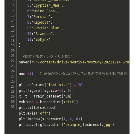
5
:
'Egyptian_Mau'
,
6
:
'Maine_Coon'
,
7
:
'Persian'
,
8
:
'Ragdoll'
,
9
:
'Russian_Blue'
,
10
:
'Siamese'
,
11
:
'Sphynx'
}
#保存するディレクトリを指定
savedir
=
"/content/drive/MyDrive/mystudy/20221214_GradC
num 
=
21
# 画像がランダムに並んでいるので番号を手動で選択
plt
.
rcParams
[
"font.size"
]
=
18
plt
.
figure
(
figsize
=
(
6
,
6
)
)
x
,
 t 
=
 train_dataset
[
num
]
exbreed 
=
 breedsdict
[
int
(
t
)
]
plt
.
title
(
exbreed
)
plt
.
axis
(
'off'
)
plt
.
imshow
(
x
.
permute
(
1
,
2
,
0
)
)
plt
.
savefig
(
savedir
+
f'example_
{
exbreed
}
.jpg'
)