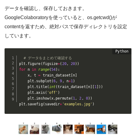
データを確認し、保存しておきます。
GoogleColaboratoryを使っていると、os.getcwd()が
contentを返すため、絶対パスで保存ディレクトリを設定
しています。
# データをまとめて確認する
plt
.
figure
(
figsize
=
(
20
,
20
)
)
for
 n 
in
range
(
54
)
:
    x
,
 t 
=
 train_dataset
[
n
]
    plt
.
subplot
(
6
,
9
,
 n
+
1
)
    plt
.
title
(
int
(
train_dataset
[
n
]
[
1
]
)
)
    plt
.
axis
(
'off'
)
    plt
.
imshow
(
x
.
permute
(
1
,
2
,
0
)
)
plt
.
savefig
(
savedir
+
'examples.jpg'
)