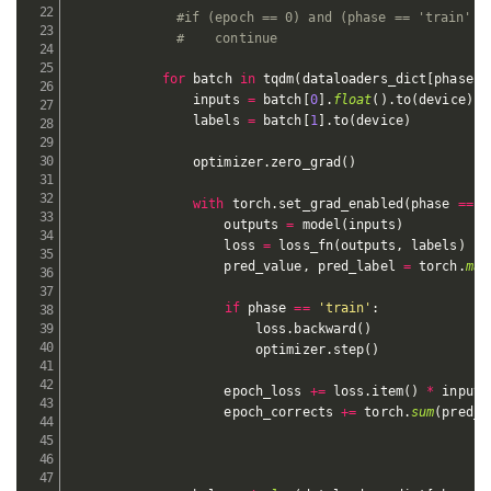
#if (epoch == 0) and (phase == 'train'):
#    continue
for
 batch 
in
 tqdm
(
dataloaders_dict
[
phase
]
)
                inputs 
=
 batch
[
0
]
.
float
(
)
.
to
(
device
)
                labels 
=
 batch
[
1
]
.
to
(
device
)
                optimizer
.
zero_grad
(
)
with
 torch
.
set_grad_enabled
(
phase 
==
'
                    outputs 
=
 model
(
inputs
)
                    loss 
=
 loss_fn
(
outputs
,
 labels
)
                    pred_value
,
 pred_label 
=
 torch
.
max
if
 phase 
==
'train'
:
                        loss
.
backward
(
)
                        optimizer
.
step
(
)
                    epoch_loss 
+=
 loss
.
item
(
)
*
 inputs
                    epoch_corrects 
+=
 torch
.
sum
(
pred_l