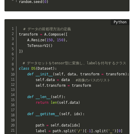
random
.
seed
(
0
)
# データの前処理方法の定義
transform 
=
 A
.
Compose
(
[
    A
.
Resize
(
150
,
150
)
,
    ToTensorV2
(
)
]
)
# データセットをtensor型に変換し、labelを付与するクラス
class
DS
(
Dataset
)
:
def
__init__
(
self
,
 data
,
 transform 
=
 transform
)
:
        self
.
data 
=
 data 
#画像のパスのリスト
        self
.
transform 
=
 transform

def
__len__
(
self
)
:
return
len
(
self
.
data
)
def
__getitem__
(
self
,
 idx
)
:
        path 
=
 self
.
data
[
idx
]
        label 
=
 path
.
split
(
'/'
)
[
-
1
]
.
split
(
'_'
)
[
0
]