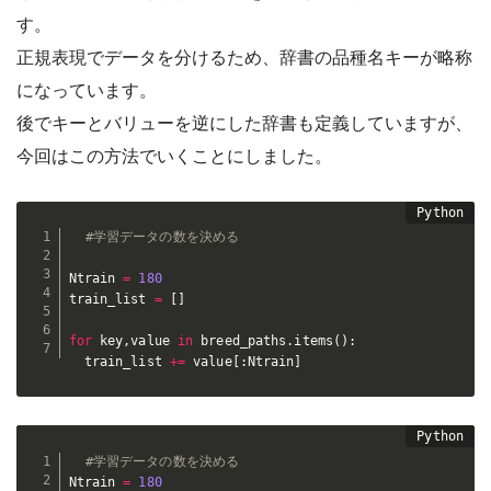
す。
正規表現でデータを分けるため、辞書の品種名キーが略称
になっています。
後でキーとバリューを逆にした辞書も定義していますが、
今回はこの方法でいくことにしました。
#学習データの数を決める
Ntrain 
=
180
train_list 
=
[
]
for
 key
,
value 
in
 breed_paths
.
items
(
)
:
  train_list 
+=
 value
[
:
Ntrain
]
#学習データの数を決める
Ntrain 
=
180