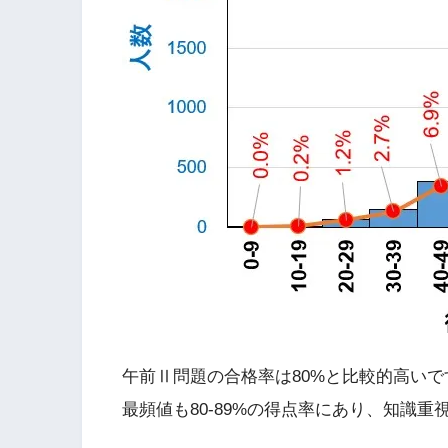
午前Ⅱ問題の合格率は80%と比較的高いで
最頻値も80-89%の得点率にあり、知識