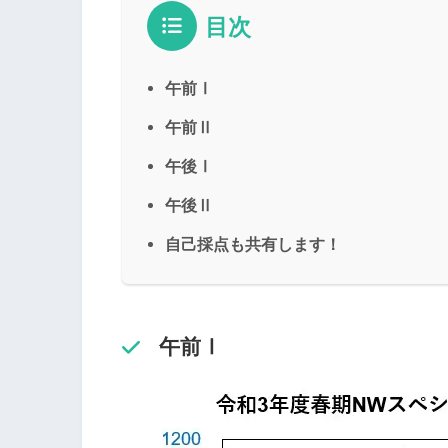
目次
午前Ⅰ
午前Ⅱ
午後Ⅰ
午後Ⅱ
自己採点も共有します！
午前Ⅰ