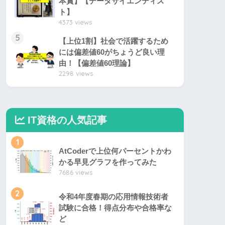
本賞】【データサイエンティス
ト】
4373 views
5
【上位1割】社会で活躍するため
には偏差値60がちょうど良い理
由！【偏差値60理論】
2298 views
IT資格の人気記事
1
AtCoderで上位何パーセントかわ
かる早見グラフを作ってみた
7686 views
2
令和4年度春期の応用情報技術者
試験に合格！得点分布や合格率な
ど