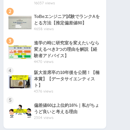
16037 views
2
ToBeエンジニア試験でランクAを
とる方法【推定偏差値80】
4658 views
3
進学の時に研究室を変えたいなら
変えるべき3つの理由を解説【経
験者アドバイス】
4470 views
4
阪大首席卒の10年後を公開！【楠
本賞】【データサイエンティス
ト】
4376 views
5
偏差値60は上位約16%｜私がちょ
うど良いと考える理由
2304 views