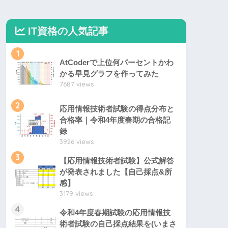
IT資格の人気記事
1
AtCoderで上位何パーセントかわ
かる早見グラフを作ってみた
7687 views
2
応用情報技術者試験の得点分布と
合格率｜令和4年度春期の合格記
録
3926 views
3
【応用情報技術者試験】公式解答
が発表されました【自己採点&所
感】
3179 views
4
令和4年度春期試験の応用情報技
術者試験の自己採点結果を(いまさ