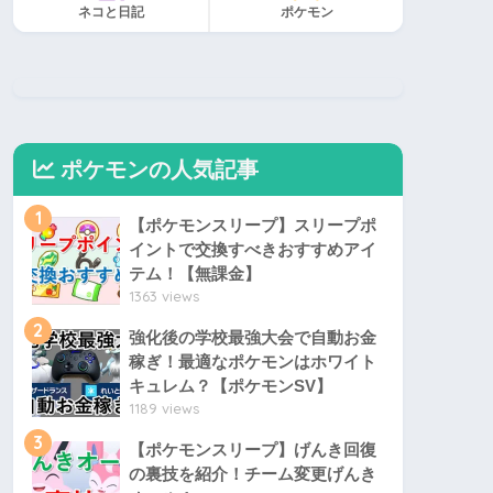
ネコと日記
ポケモン
ポケモンの人気記事
1
【ポケモンスリープ】スリープポ
イントで交換すべきおすすめアイ
テム！【無課金】
1363 views
2
強化後の学校最強大会で自動お金
稼ぎ！最適なポケモンはホワイト
キュレム？【ポケモンSV】
1189 views
3
【ポケモンスリープ】げんき回復
の裏技を紹介！チーム変更げんき