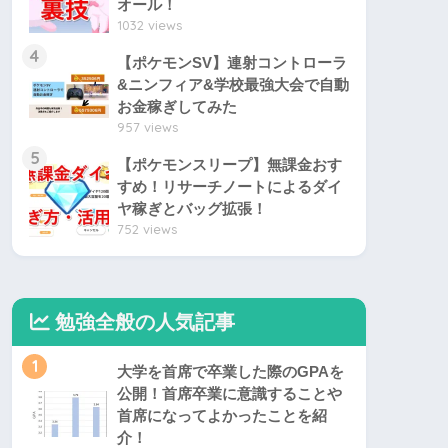
オール！
1032 views
4
【ポケモンSV】連射コントローラ
&ニンフィア&学校最強大会で自動
お金稼ぎしてみた
957 views
5
【ポケモンスリープ】無課金おす
すめ！リサーチノートによるダイ
ヤ稼ぎとバッグ拡張！
752 views
勉強全般の人気記事
1
大学を首席で卒業した際のGPAを
公開！首席卒業に意識することや
首席になってよかったことを紹
介！