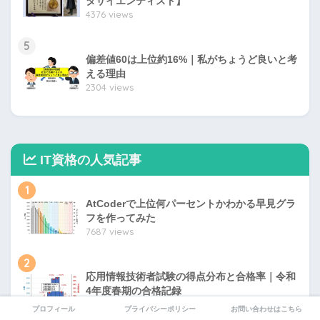
タサイエンティスト】
4376 views
5
偏差値60は上位約16%｜私がちょうど良いと考
える理由
2304 views
IT資格の人気記事
1
AtCoderで上位何パーセントかわかる早見グラ
フを作ってみた
7687 views
2
応用情報技術者試験の得点分布と合格率｜令和
4年度春期の合格記録
3926 views
プロフィール
プライバシーポリシー
お問い合わせはこちら