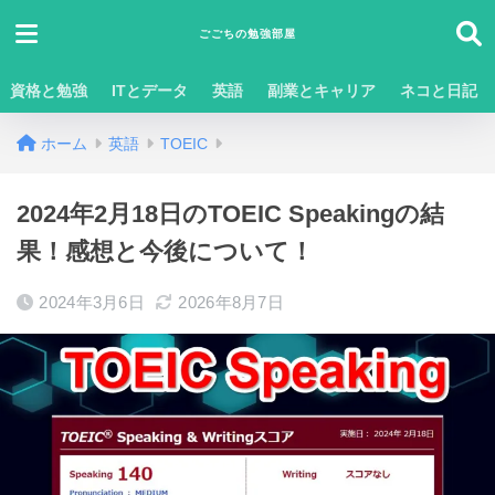
ごごちの勉強部屋
資格と勉強
ITとデータ
英語
副業とキャリア
ネコと日記
ホーム
英語
TOEIC
2024年2月18日のTOEIC Speakingの結
果！感想と今後について！
2024年3月6日
2026年8月7日