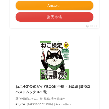
Amazon
楽天市場
ポチップ
ねこ検定公式ガイドBOOK 中級・上級編 (廣済堂
ベストムック 371号)
著:神保町にゃんこ堂, 監修:清水満ほか
¥1,224
（2025/10/30 02:30時点 | Amazon調べ）