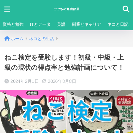
ごごちの勉強部屋
資格と勉強
ITとデータ
英語
副業とキャリア
ネコと日記
ホーム
ネコとの生活
ねこ検定を受験します！初級・中級・上
級の現状の得点率と勉強計画について！
2024年2月1日
2026年8月8日